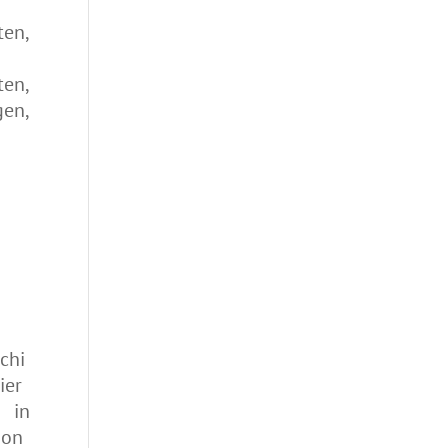
ten,
ten,
en,
chi
ier
 in
ion