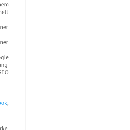
nem
nell
ner
ner
gle
ung
SEO
ook
,
rke.