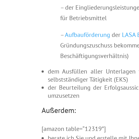
– der Eingliederungsleistun
für Betriebsmittel
–
Aufbauförderung
der
LASA 
Gründungszuschuss bekommen
Beschäftigungsverhältnis)
dem Ausfüllen aller Unterlagen
selbstständiger Tätigkeit (EKS)
der Beurteilung der Erfolgsaussi
umzusetzen
Außerdem:
[amazon table=“12319″]
berate ich Sie und erstelle mit Ih