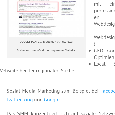
mit ei
professio
en
Webdesig
Webdesig
GOOGLE PLATZ 1, Ergebnis nach gezielter
)
GEO Goo
Suchmaschinen-Optimierung meiner Website.
Optimier
Local 
 Webseite bei der regionalen Suche
Sozial Media Marketing zum Beispiel bei
Faceb
twitter
,
xing
und
Google+
Das SMM konzentriert sich auf soziale Netzwe