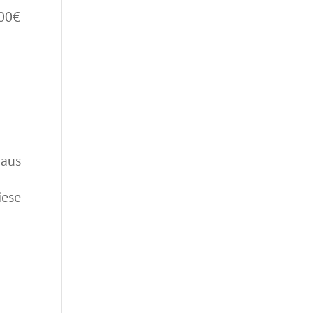
000€
 aus
iese