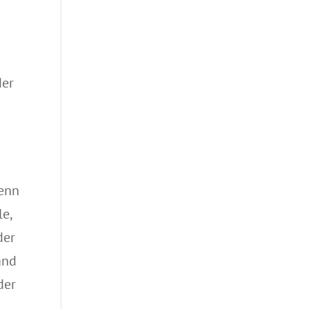
der
wenn
le,
der
and
der