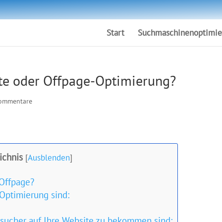
Start
Suchmaschinenoptimie
ite oder Offpage-Optimierung?
ommentare
ichnis
[
Ausblenden
]
 Offpage?
-Optimierung sind:
sucher auf Ihre Website zu bekommen sind: