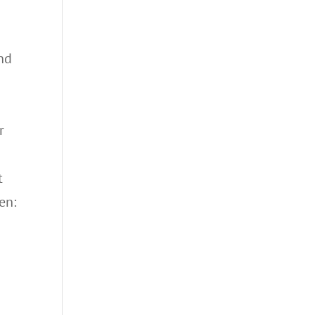
nd
r
t
en: