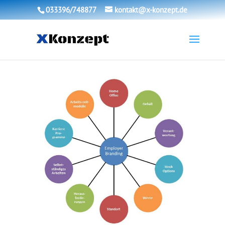
033396/748877
kontakt@x-konzept.de