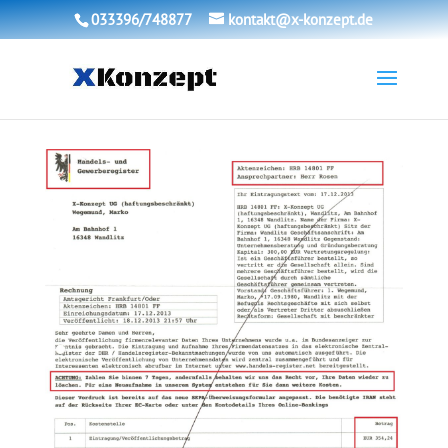
033396/748877
kontakt@x-konzept.de