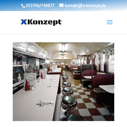
033396/748877
kontakt@x-konzept.de