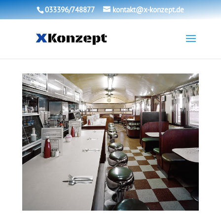
033396/748877
kontakt@x-konzept.de