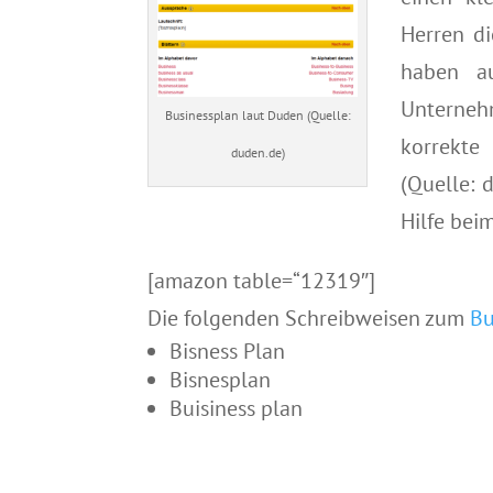
Herren di
haben a
Unterneh
Businessplan laut Duden (Quelle:
korrekte
duden.de)
(Quelle: 
Hilfe bei
[amazon table=“12319″]
Die folgenden Schreibweisen zum
Bu
Bisness Plan
Bisnesplan
Buisiness plan