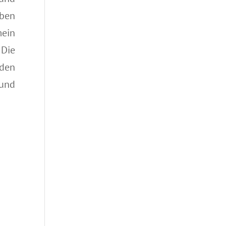
eben
ein
Die
den
 und