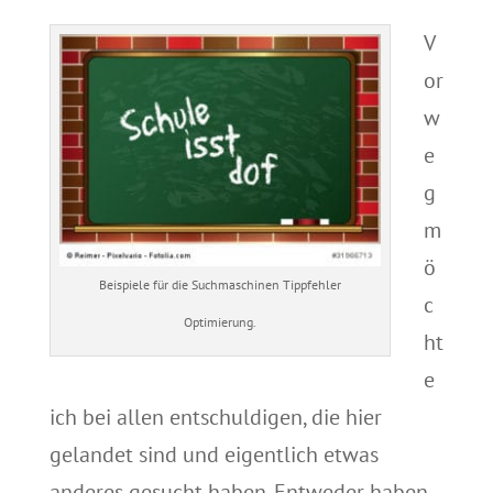
V
or
w
e
g
m
ö
Beispiele für die Suchmaschinen Tippfehler
c
Optimierung.
ht
e
ich bei allen entschuldigen, die hier
gelandet sind und eigentlich etwas
anderes gesucht haben. Entweder haben