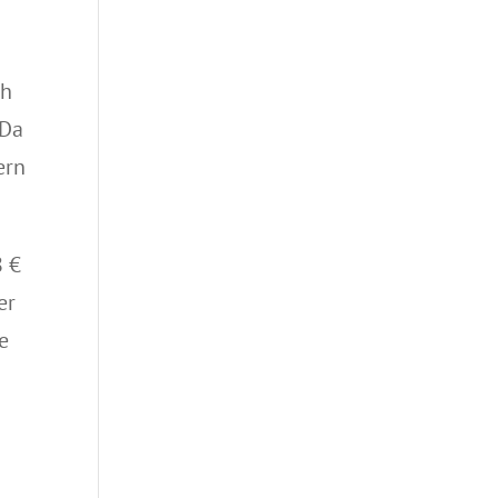
ch
 Da
ern
8 €
er
e