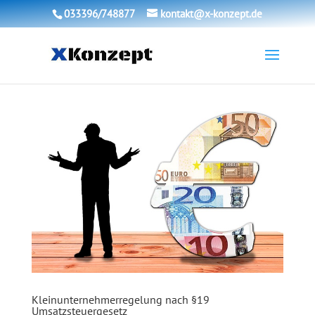
033396/748877
kontakt@x-konzept.de
Kleinunternehmerregelung nach §19
Umsatzsteuergesetz