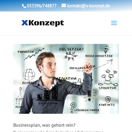
033396/748877
kontakt@x-konzept.de
Businessplan, was gehört rein?