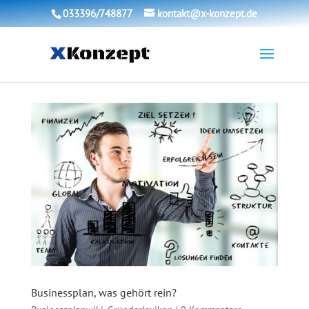
033396/748877
kontakt@x-konzept.de
Businessplan, was gehört rein?