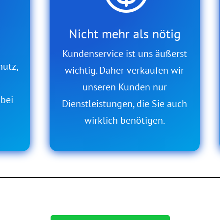
Nicht mehr als nötig
Kundenservice ist uns äußerst
hutz,
wichtig. Daher verkaufen wir
unseren Kunden nur
 bei
Dienstleistungen, die Sie auch
wirklich benötigen.