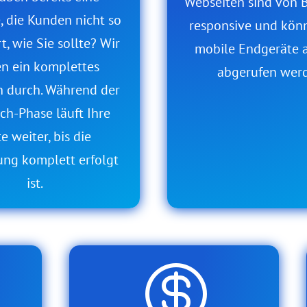
Webseiten sind von 
, die Kunden nicht so
responsive und kön
t, wie Sie sollte? Wir
mobile Endgeräte a
en ein komplettes
abgerufen wer
h durch. Während der
ch-Phase läuft Ihre
te weiter, bis die
ung komplett erfolgt
ist.
