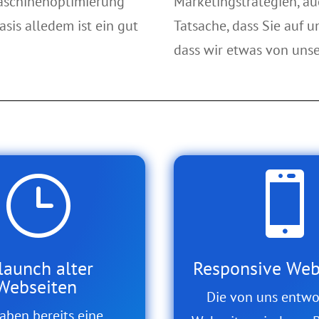
maschinenoptimierung
Marketingstrategien, au
sis alledem ist ein gut
Tatsache, dass Sie auf 
dass wir etwas von unse
}

launch alter
Responsive Web
Webseiten
Die von uns entw
aben bereits eine