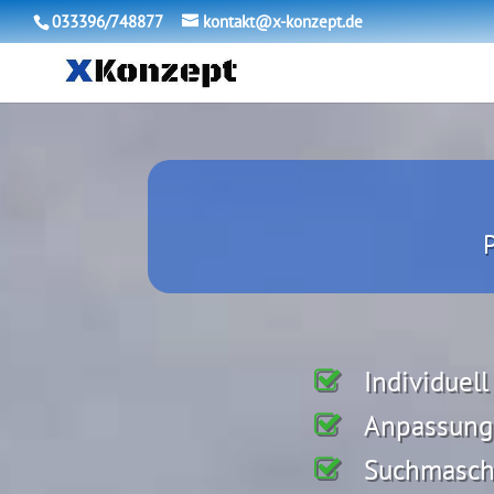
033396/748877
kontakt@x-konzept.de
Individuell
Anpassung 
Suchmasch